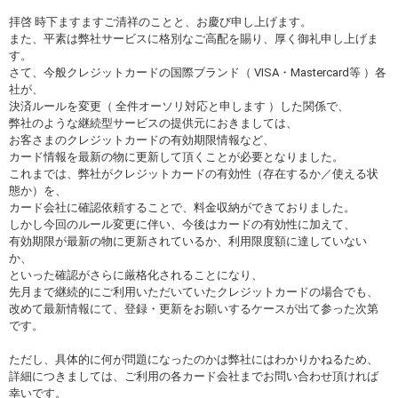
拝啓 時下ますますご清祥のことと、お慶び申し上げます。
また、平素は弊社サービスに格別なご高配を賜り、厚く御礼申し上げま
す。
さて、今般クレジットカードの国際ブランド（ VISA・Mastercard等 ）各
社が、
決済ルールを変更（ 全件オーソリ対応と申します ）した関係で、
弊社のような継続型サービスの提供元におきましては、
お客さまのクレジットカードの有効期限情報など、
カード情報を最新の物に更新して頂くことが必要となりました。
これまでは、弊社がクレジットカードの有効性（存在するか／使える状
態か）を、
カード会社に確認依頼することで、料金収納ができておりました。
しかし今回のルール変更に伴い、今後はカードの有効性に加えて、
有効期限が最新の物に更新されているか、利用限度額に達していない
か、
といった確認がさらに厳格化されることになり、
先月まで継続的にご利用いただいていたクレジットカードの場合でも、
改めて最新情報にて、登録・更新をお願いするケースが出て参った次第
です。
ただし、具体的に何が問題になったのかは弊社にはわかりかねるため、
詳細につきましては、ご利用の各カード会社までお問い合わせ頂ければ
幸いです。