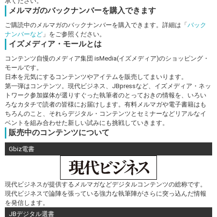
承ください。
メルマガのバックナンバーを購入できます
ご購読中のメルマガのバックナンバーを購入できます。詳細は「
バック
ナンバーなど
」をご参照ください。
イズメディア・モールとは
コンテンツ自慢のメディア集団 isMedia(イズメディア)のショッピング・
モールです。
日本を元気にするコンテンツやアイテムを販売してまいります。
第一弾はコンテンツ。現代ビジネス、JBpressなど、イズメディア・ネッ
トワーク参加媒体が選りすぐった執筆者のとっておきの情報を、いろい
ろなカタチで読者の皆様にお届けします。有料メルマガや電子書籍はも
ちろんのこと、それらデジタル・コンテンツとセミナーなどリアルなイ
ベントを組み合わせた新しい試みにも挑戦していきます。
販売中のコンテンツについて
Gbiz電書
現代ビジネスが提供するメルマガなどデジタルコンテンツの総称です。
現代ビジネスで論陣を張っている強力な執筆陣がさらに突っ込んだ情報
を発信します。
JBデジタル選書